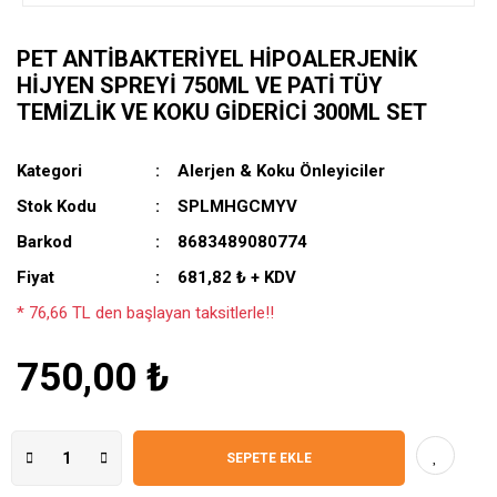
PET ANTIBAKTERIYEL HIPOALERJENIK
HIJYEN SPREYI 750ML VE PATI TÜY
TEMIZLIK VE KOKU GIDERICI 300ML SET
Kategori
Alerjen & Koku Önleyiciler
Stok Kodu
SPLMHGCMYV
Barkod
8683489080774
Fiyat
681,82 ₺ + KDV
* 76,66 TL den başlayan taksitlerle!!
750,00 ₺
SEPETE EKLE