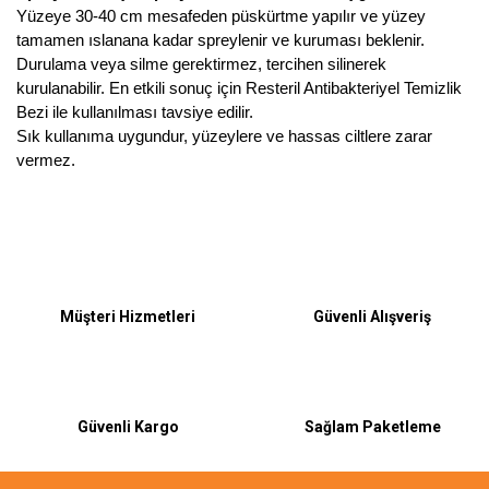
Yüzeye 30-40 cm mesafeden püskürtme yapılır ve yüzey
tamamen ıslanana kadar spreylenir ve kuruması beklenir.
Durulama veya silme gerektirmez, tercihen silinerek
kurulanabilir. En etkili sonuç için Resteril Antibakteriyel Temizlik
Bezi ile kullanılması tavsiye edilir.
Sık kullanıma uygundur, yüzeylere ve hassas ciltlere zarar
vermez.
Bu ürüne ilk yorumu siz yapın!
Müşteri Hizmetleri
Güvenli Alışveriş
Yorum Yaz
Güvenli Kargo
Sağlam Paketleme