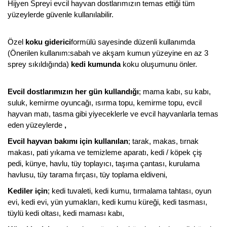
Hijyen Spreyi evcil hayvan dostlarımızın temas ettiği tüm
yüzeylerde güvenle kullanılabilir.
Özel
koku giderici
formülü sayesinde düzenli kullanımda
(Önerilen kullanım:sabah ve akşam kumun yüzeyine en az 3
sprey sıkıldığında)
kedi kumunda
koku oluşumunu önler.
Evcil dostlarımızın her gün kullandığı
; mama kabı, su kabı,
suluk, kemirme oyuncağı, ısırma topu, kemirme topu, evcil
hayvan matı, tasma gibi yiyeceklerle ve evcil hayvanlarla temas
eden yüzeylerde
,
Evcil hayvan bakımı için kullanılan
; tarak, makas, tırnak
makası, pati yıkama ve temizleme aparatı, kedi / köpek çiş
pedi, künye, havlu, tüy toplayıcı, taşıma çantası, kurulama
havlusu, tüy tarama fırçası, tüy toplama eldiveni,
Kediler için
; kedi tuvaleti, kedi kumu, tırmalama tahtası, oyun
evi, kedi evi, yün yumakları, kedi kumu küreği, kedi tasması,
tüylü kedi oltası, kedi maması kabı,