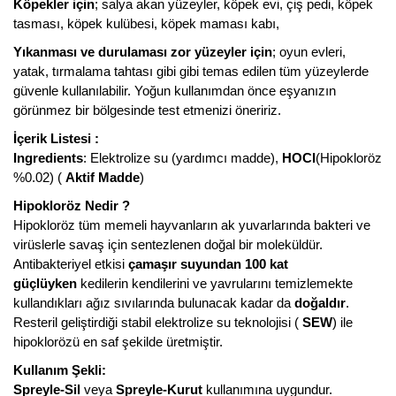
Köpekler için
; salya akan yüzeyler, köpek evi, çiş pedi, köpek
tasması, köpek kulübesi, köpek maması kabı,
Yıkanması ve durulaması zor yüzeyler için
; oyun evleri,
yatak, tırmalama tahtası gibi gibi temas edilen tüm yüzeylerde
güvenle kullanılabilir. Yoğun kullanımdan önce eşyanızın
görünmez bir bölgesinde test etmenizi öneririz.
İçerik Listesi :
Ingredients
: Elektrolize su (yardımcı madde),
HOCI
(Hipokloröz
%0.02) (
Aktif Madde
)
Hipokloröz Nedir ?
Hipokloröz tüm memeli hayvanların ak yuvarlarında bakteri ve
virüslerle savaş için sentezlenen doğal bir moleküldür.
Antibakteriyel etkisi
çamaşır suyundan 100 kat
güçlüyken
kedilerin kendilerini ve yavrularını temizlemekte
kullandıkları ağız sıvılarında bulunacak kadar da
doğaldır
.
Resteril geliştirdiği stabil elektrolize su teknolojisi (
SEW
) ile
hipoklorözü en saf şekilde üretmiştir.
Kullanım Şekli:
Spreyle-Sil
veya
Spreyle-Kurut
kullanımına uygundur.