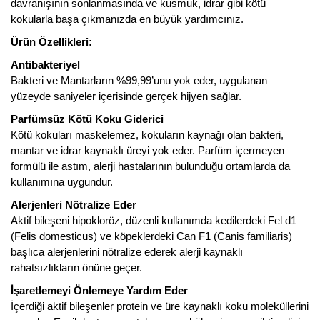
davranışının sonlanmasında ve kusmuk, idrar gibi kötü
kokularla başa çıkmanızda en büyük yardımcınız.
Ürün Özellikleri:
Antibakteriyel
Bakteri ve Mantarların %99,99’unu yok eder, uygulanan
yüzeyde saniyeler içerisinde gerçek hijyen sağlar.
Parfümsüz Kötü Koku Giderici
Kötü kokuları maskelemez, kokuların kaynağı olan bakteri,
mantar ve idrar kaynaklı üreyi yok eder. Parfüm içermeyen
formülü ile astım, alerji hastalarının bulunduğu ortamlarda da
kullanımına uygundur.
Alerjenleri Nötralize Eder
Aktif bileşeni hipokloröz, düzenli kullanımda kedilerdeki Fel d1
(Felis domesticus) ve köpeklerdeki Can F1 (Canis familiaris)
başlıca alerjenlerini nötralize ederek alerji kaynaklı
rahatsızlıkların önüne geçer.
İşaretlemeyi Önlemeye Yardım Eder
İçerdiği aktif bileşenler protein ve üre kaynaklı koku moleküllerini