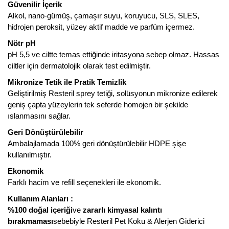
Güvenilir İçerik
Alkol, nano-gümüş, çamaşır suyu, koruyucu, SLS, SLES,
hidrojen peroksit, yüzey aktif madde ve parfüm içermez.
Nötr pH
pH 5,5 ve ciltte temas ettiğinde iritasyona sebep olmaz. Hassas
ciltler için dermatolojik olarak test edilmiştir.
Mikronize Tetik ile Pratik Temizlik
Geliştirilmiş Resteril sprey tetiği, solüsyonun mikronize edilerek
geniş çapta yüzeylerin tek seferde homojen bir şekilde
ıslanmasını sağlar.
Geri Dönüştürülebilir
Ambalajlamada 100% geri dönüştürülebilir HDPE şişe
kullanılmıştır.
Ekonomik
Farklı hacim ve refill seçenekleri ile ekonomik.
Kullanım Alanları :
%100 doğal içeriği
ve
zararlı kimyasal kalıntı
bırakmaması
sebebiyle Resteril Pet Koku & Alerjen Giderici