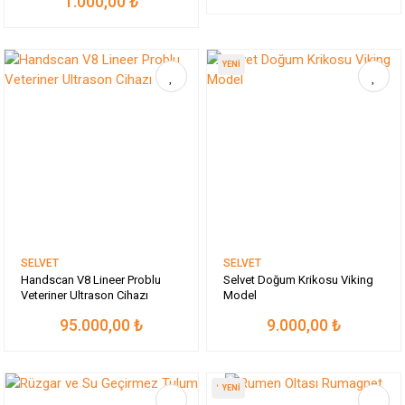
1.000,00 ₺
YENİ
SELVET
SELVET
Handscan V8 Lineer Problu
Selvet Doğum Krikosu Viking
Veteriner Ultrason Cihazı
Model
95.000,00 ₺
9.000,00 ₺
%10
YENİ