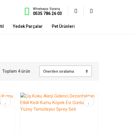
Whatsapp Sipariş
0535 786 26 03
il
Yedek Parçalar
Pet Ürünleri
Toplam 4 ürün