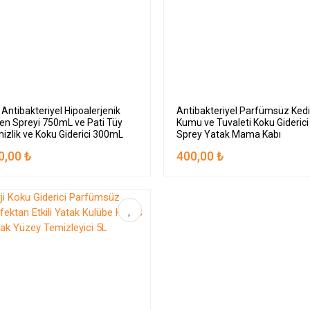
 Antibakteriyel Hipoalerjenik
Antibakteriyel Parfümsüz Ked
yen Spreyi 750mL ve Pati Tüy
Kumu ve Tuvaleti Koku Giderici
izlik ve Koku Giderici 300mL
Sprey Yatak Mama Kabı
Temizleyici 750ml
0,00 ₺
400,00 ₺