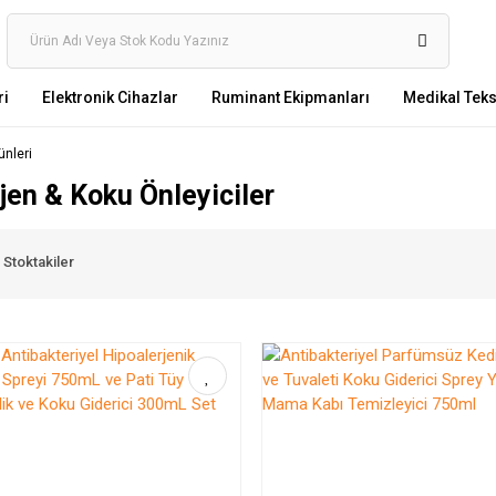
ri
Elektronik Cihazlar
Ruminant Ekipmanları
Medikal Tekst
ünleri
jen & Koku Önleyiciler
Stoktakiler