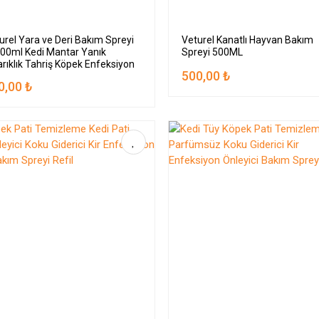
urel Yara ve Deri Bakım Spreyi
Veturel Kanatlı Hayvan Bakım
00ml Kedi Mantar Yanık
Spreyi 500ML
arıklık Tahriş Köpek Enfeksiyon
500,00 ₺
ey
0,00 ₺