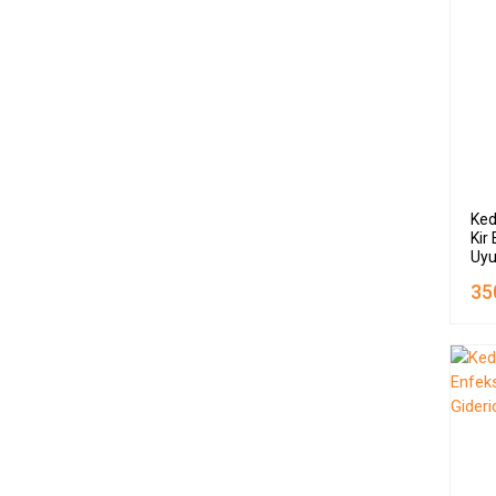
Ked
Kir
Uyu
35