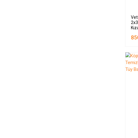
Vet
2x3
Kız
Spr
85