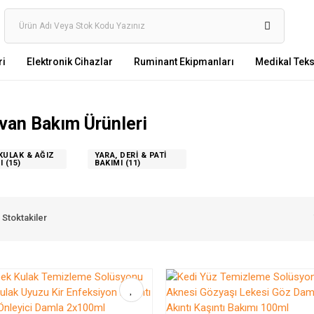
ri
Elektronik Cihazlar
Ruminant Ekipmanları
Medikal Tekst
van Bakım Ürünleri
KULAK & AĞIZ
YARA, DERI & PATI
MI
(15)
BAKIMI
(11)
Stoktakiler