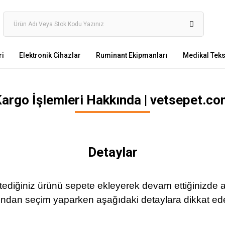
ri
Elektronik Cihazlar
Ruminant Ekipmanları
Medikal Tekst
argo İşlemleri Hakkında | vetsepet.c
Detaylar
ediğiniz ürünü sepete ekleyerek devam ettiğinizde a
arından seçim yaparken aşağıdaki detaylara dikkat ed