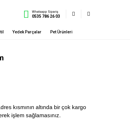
Whatsapp Sipariş
0535 786 26 03
il
Yedek Parçalar
Pet Ürünleri
om
dres kısmının altında bir çok kargo
erek işlem sağlamasınız.