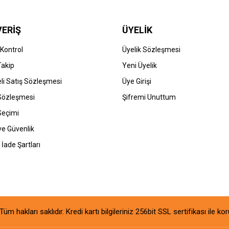
VERİŞ
ÜYELİK
 Kontrol
Üyelik Sözleşmesi
Takip
Yeni Üyelik
li Satış Sözleşmesi
Üye Girişi
 Sözleşmesi
Şifremi Unuttum
Seçimi
 ve Güvenlik
 İade Şartları
Tüm hakları saklıdır. Kredi kartı bilgileriniz 256bit SSL sertifikası ile k