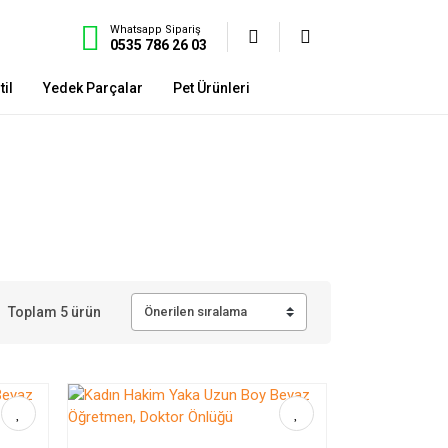
Whatsapp Sipariş
0535 786 26 03
il
Yedek Parçalar
Pet Ürünleri
Toplam 5 ürün