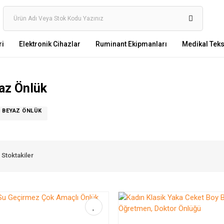
ri
Elektronik Cihazlar
Ruminant Ekipmanları
Medikal Tekst
az Önlük
 BEYAZ ÖNLÜK
Stoktakiler