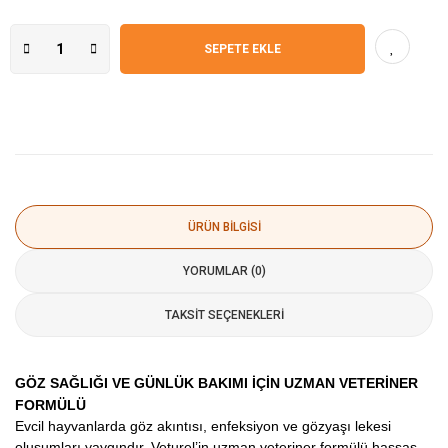
SEPETE EKLE
ÜRÜN BILGISI
YORUMLAR (0)
TAKSIT SEÇENEKLERI
GÖZ SAĞLIĞI VE GÜNLÜK BAKIMI İÇİN UZMAN VETERİNER
FORMÜLÜ
Evcil hayvanlarda göz akıntısı, enfeksiyon ve gözyaşı lekesi
oluşumları yaygındır. Veturel’in uzman veteriner formülü hassas