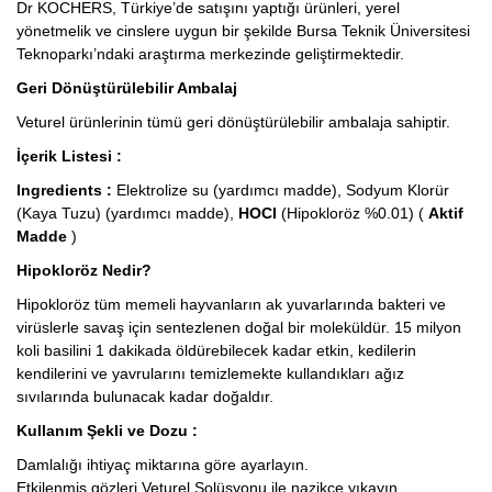
Dr KOCHERS, Türkiye’de satışını yaptığı ürünleri, yerel
yönetmelik ve cinslere uygun bir şekilde Bursa Teknik Üniversitesi
Teknoparkı’ndaki araştırma merkezinde geliştirmektedir.
Geri Dönüştürülebilir Ambalaj
Veturel ürünlerinin tümü geri dönüştürülebilir ambalaja sahiptir.
İçerik Listesi :
Ingredients :
Elektrolize su (yardımcı madde), Sodyum Klorür
(Kaya Tuzu) (yardımcı madde),
HOCI
(Hipokloröz %0.01) (
Aktif
Madde
)
Hipokloröz Nedir?
Hipokloröz tüm memeli hayvanların ak yuvarlarında bakteri ve
virüslerle savaş için sentezlenen doğal bir moleküldür. 15 milyon
koli basilini 1 dakikada öldürebilecek kadar etkin, kedilerin
kendilerini ve yavrularını temizlemekte kullandıkları ağız
sıvılarında bulunacak kadar doğaldır.
Kullanım Şekli ve Dozu :
Damlalığı ihtiyaç miktarına göre ayarlayın.
Etkilenmiş gözleri Veturel Solüsyonu ile nazikçe yıkayın.