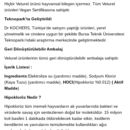
Hiçbir Veturel ürünü hayvansal bileşen içermez. Tüm Veturel
ürünleri Vegan Sertifikasına sahiptir.
Teknopark’ta Geliştirildi
Dr KOCHERS, Türkiye’de satışını yaptığı ürünleri, yerel
yönetmelik ve cinslere uygun bir şekilde Bursa Teknik Üniversitesi
Teknoparkı’ndaki araştırma merkezinde geliştirmektedir.
Geri Dönüştürülebilir Ambalaj
Veturel ürünlerinin tümü geri dönüştürülebilir ambalaja sahiptir.
İçerik Listesi :
Ingredients
:Elektrolize su (yardımcı madde), Sodyum Klorür
(Kaya Tuzu) (yardımcı madde),
HOCI
(Hipokloröz %0.012)
( Aktif
Madde
)
Hipokloröz Nedir
?
Hipokloröz tüm memeli hayvanların ak yuvarlarında bakteri ve
virüslerle savaş için sentezlenen doğal bir moleküldür. 15 milyon
koli basilini 1 dakikada öldürebilecek kadar etkin, kedilerin
kendilerini ve yavrularını temizlemekte kullandıkları ağız