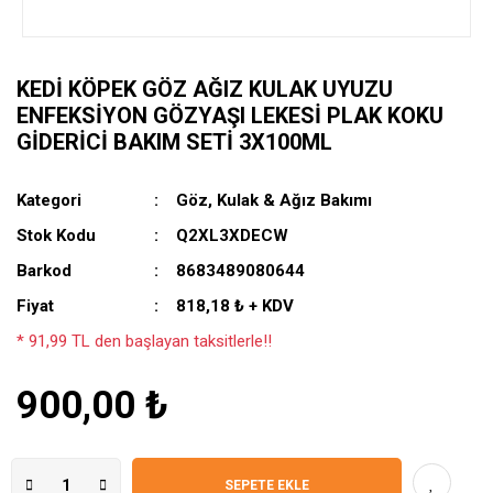
KEDI KÖPEK GÖZ AĞIZ KULAK UYUZU
ENFEKSIYON GÖZYAŞI LEKESI PLAK KOKU
GIDERICI BAKIM SETI 3X100ML
Kategori
Göz, Kulak & Ağız Bakımı
Stok Kodu
Q2XL3XDECW
Barkod
8683489080644
Fiyat
818,18 ₺ + KDV
* 91,99 TL den başlayan taksitlerle!!
900,00 ₺
SEPETE EKLE