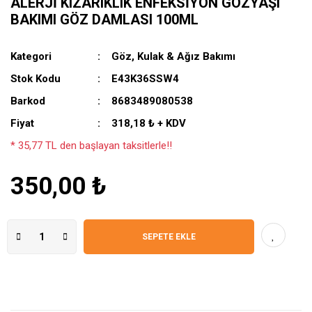
ALERJI KIZARIKLIK ENFEKSIYON GÖZYAŞI
BAKIMI GÖZ DAMLASI 100ML
Kategori
Göz, Kulak & Ağız Bakımı
Stok Kodu
E43K36SSW4
Barkod
8683489080538
Fiyat
318,18 ₺ + KDV
* 35,77 TL den başlayan taksitlerle!!
350,00 ₺
SEPETE EKLE