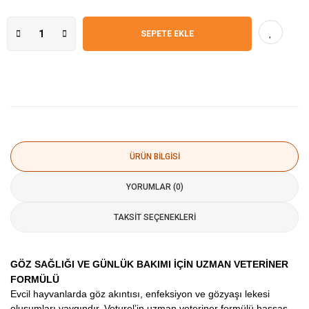
SEPETE EKLE
ÜRÜN BILGISI
YORUMLAR (0)
TAKSIT SEÇENEKLERI
GÖZ SAĞLIĞI VE GÜNLÜK BAKIMI İÇİN UZMAN VETERİNER
FORMÜLÜ
Evcil hayvanlarda göz akıntısı, enfeksiyon ve gözyaşı lekesi
oluşumları yaygındır. Veturel’in uzman veteriner formülü hassas