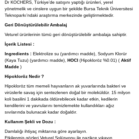
Dr KOCHERS, Türkiye’de satışını yaptığı ürünleri, yerel
yönetmelik ve cinslere uygun bir şekilde Bursa Teknik Üniversitesi
Teknoparkı’ndaki araştırma merkezinde geliştirmektedir.
Geri Dönüştürülebilir Ambalaj
Veturel ürünlerinin tümü geri dönüştürülebilir ambalaja sahiptir.
İçerik Listesi :
Ingredients :
Elektrolize su (yardımcı madde), Sodyum Klorür
(Kaya Tuzu) (yardımcı madde),
HOCI
(Hipokloröz %0.01) (
Aktif
Madde
)
Hipokloröz Nedir ?
Hipokloröz tüm memeli hayvanların ak yuvarlarında bakteri ve
virüslerle savaş için sentezlenen doğal bir moleküldür. 15 milyon
koli basilini 1 dakikada öldürebilecek kadar etkin, kedilerin
kendilerini ve yavrularını temizlemekte kullandıkları ağız
sıvılarında bulunacak kadar doğaldır.
Kullanım Şekli ve Dozu :
Damlalığı ihtiyaç miktarına göre ayarlayın.
Etkilenmiş gözleri Veturel Solüsyonu ile nazikçe yıkayın.