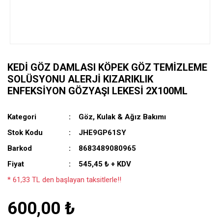
KEDI GÖZ DAMLASI KÖPEK GÖZ TEMIZLEME
SOLÜSYONU ALERJI KIZARIKLIK
ENFEKSIYON GÖZYAŞI LEKESI 2X100ML
Kategori
Göz, Kulak & Ağız Bakımı
Stok Kodu
JHE9GP61SY
Barkod
8683489080965
Fiyat
545,45 ₺ + KDV
* 61,33 TL den başlayan taksitlerle!!
600,00 ₺