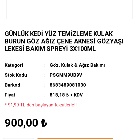
GÜNLÜK KEDI YÜZ TEMIZLEME KULAK
BURUN GÖZ AĞIZ ÇENE AKNESI GÖZYAŞI
LEKESI BAKIM SPREYI 3X100ML
Kategori
Göz, Kulak & Ağız Bakımı
Stok Kodu
PSGMM9UB9V
Barkod
8683489081030
Fiyat
818,18 ₺ + KDV
* 91,99 TL den başlayan taksitlerle!!
900,00 ₺