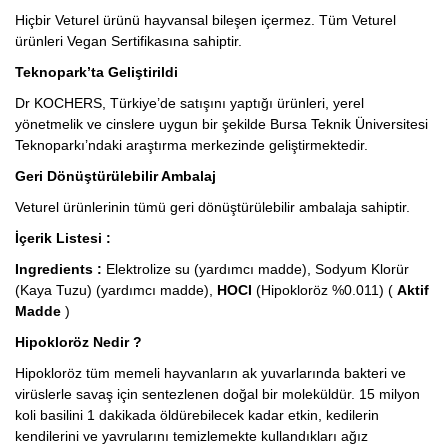
Hiçbir Veturel ürünü hayvansal bileşen içermez. Tüm Veturel
ürünleri Vegan Sertifikasına sahiptir.
Teknopark’ta Geliştirildi
Dr KOCHERS, Türkiye’de satışını yaptığı ürünleri, yerel
yönetmelik ve cinslere uygun bir şekilde Bursa Teknik Üniversitesi
Teknoparkı’ndaki araştırma merkezinde geliştirmektedir.
Geri Dönüştürülebilir Ambalaj
Veturel ürünlerinin tümü geri dönüştürülebilir ambalaja sahiptir.
İçerik Listesi :
Ingredients :
Elektrolize su (yardımcı madde), Sodyum Klorür
(Kaya Tuzu) (yardımcı madde),
HOCI
(Hipokloröz %0.011) (
Aktif
Madde
)
Hipokloröz Nedir ?
Hipokloröz tüm memeli hayvanların ak yuvarlarında bakteri ve
virüslerle savaş için sentezlenen doğal bir moleküldür. 15 milyon
koli basilini 1 dakikada öldürebilecek kadar etkin, kedilerin
kendilerini ve yavrularını temizlemekte kullandıkları ağız