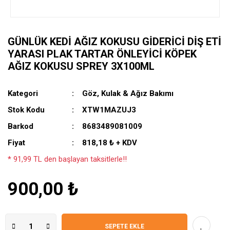
GÜNLÜK KEDI AĞIZ KOKUSU GIDERICI DIŞ ETI
YARASI PLAK TARTAR ÖNLEYICI KÖPEK
AĞIZ KOKUSU SPREY 3X100ML
Kategori
Göz, Kulak & Ağız Bakımı
Stok Kodu
XTW1MAZUJ3
Barkod
8683489081009
Fiyat
818,18 ₺ + KDV
* 91,99 TL den başlayan taksitlerle!!
900,00 ₺
SEPETE EKLE