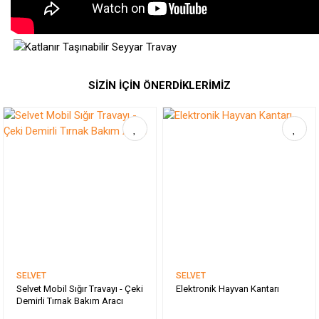
SİZİN İÇİN ÖNERDİKLERİMİZ
İstanbul Çatalca
Ürün elime ulaştı beklediğimden daha sağlam çıktı bu gidişle
daha çok alışverişimiz olur ilgi ve alakanız için çok teşekkür
ederim
Sadi Yılmaz | 06/05/2022
24 Mayısta Bolu Merkezden teslim
aldım
SELVET
SELVET
Selvet Mobil Sığır Travayı - Çeki
Elektronik Hayvan Kantarı
Demirli Tırnak Bakım Aracı
Travayı kurdum gayet güzel Whatsap dan görselleri ilettim