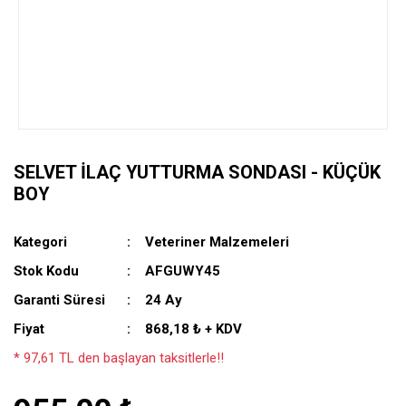
SELVET İLAÇ YUTTURMA SONDASI - KÜÇÜK
BOY
Kategori
Veteriner Malzemeleri
Stok Kodu
AFGUWY45
Garanti Süresi
24 Ay
Fiyat
868,18 ₺ + KDV
* 97,61 TL den başlayan taksitlerle!!