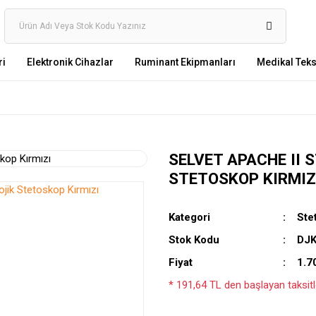
ri
Elektronik Cihazlar
Ruminant Ekipmanları
Medikal Tekst
SELVET APACHE II 
STETOSKOP KIRMIZ
Kategori
Ste
Stok Kodu
DJ
Fiyat
1.7
* 191,64 TL den başlayan taksitle