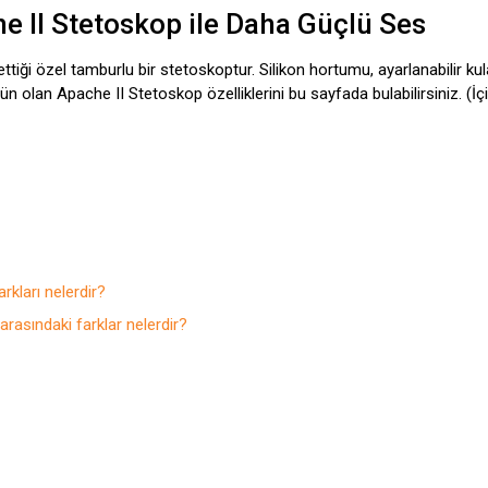
he II Stetoskop ile Daha Güçlü Ses
tiği özel tamburlu bir stetoskoptur. Silikon hortumu, ayarlanabilir kul
ürün olan Apache II Stetoskop özelliklerini bu sayfada bulabilirsiniz. (İç
kları nelerdir?
asındaki farklar nelerdir?