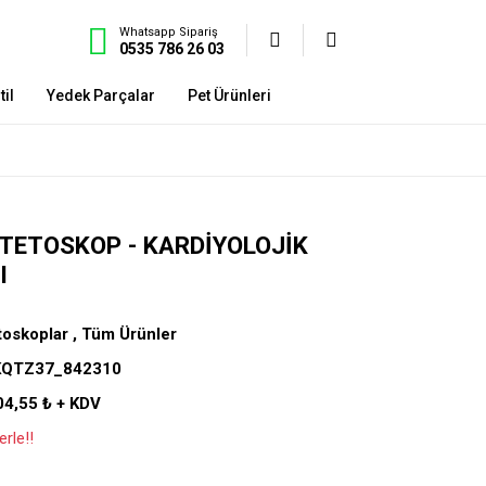
Whatsapp Sipariş
0535 786 26 03
il
Yedek Parçalar
Pet Ürünleri
STETOSKOP - KARDIYOLOJIK
I
toskoplar
,
Tüm Ürünler
KQTZ37_842310
04,55 ₺ + KDV
rle!!