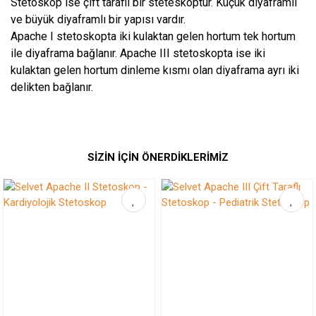
Stetoskop ise çift taraflı bir steteskoptur. Küçük diyaframlı
ve büyük diyaframlı bir yapısı vardır.
Apache I stetoskopta iki kulaktan gelen hortum tek hortum
ile diyaframa bağlanır. Apache III stetoskopta ise iki
kulaktan gelen hortum dinleme kısmı olan diyaframa ayrı iki
delikten bağlanır.
SİZİN İÇİN ÖNERDİKLERİMİZ
Bu ürüne ilk yorumu siz yapın!
Yorum Yaz