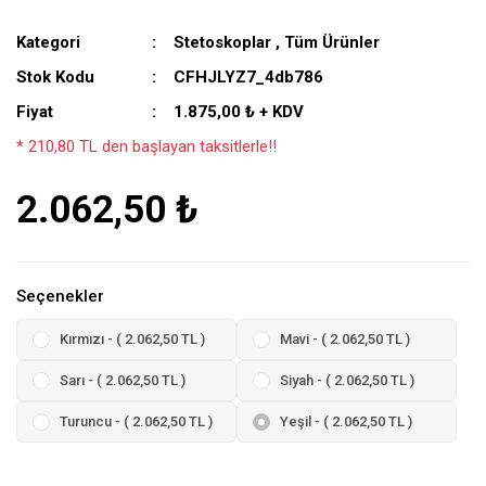
Kategori
Stetoskoplar
,
Tüm Ürünler
Stok Kodu
CFHJLYZ7_4db786
Fiyat
1.875,00 ₺ + KDV
* 210,80 TL den başlayan taksitlerle!!
2.062,50 ₺
Seçenekler
Kırmızı - ( 2.062,50 TL )
Mavi - ( 2.062,50 TL )
Sarı - ( 2.062,50 TL )
Siyah - ( 2.062,50 TL )
Turuncu - ( 2.062,50 TL )
Yeşil - ( 2.062,50 TL )