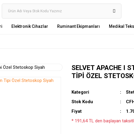
ri
Elektronik Cihazlar
Ruminant Ekipmanları
Medikal Tekst
SELVET APACHE I S
TIPI ÖZEL STETOSK
Kategori
Ste
Stok Kodu
CF
Fiyat
1.7
* 191,64 TL den başlayan taksitle