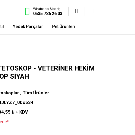
Whatsapp Sipariş
0535 786 26 03
il
Yedek Parçalar
Pet Ürünleri
TETOSKOP - VETERINER HEKIM
OP SIYAH
toskoplar
,
Tüm Ürünler
HJLYZ7_0bc534
04,55 ₺ + KDV
rle!!