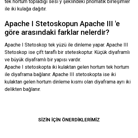
tek hortum topladığı sesi y şeklindeki pnömatik birleşimler
ile iki kulağa dağıtır.
Apache I Stetoskopun Apache III 'e
göre arasındaki farklar nelerdir?
Apache I Stetoskop tek yüzü ile dinleme yapar. Apache III
Stetoskop ise çift taraflı bir steteskoptur. Küçük diyaframlı
ve büyük diyaframlı bir yapısı vardır.
Apache I stetoskopta iki kulaktan gelen hortum tek hortum
ile diyaframa bağlanır. Apache III stetoskopta ise iki
kulaktan gelen hortum dinleme kısmı olan diyaframa ayrı iki
delikten bağlanır.
SİZİN İÇİN ÖNERDİKLERİMİZ
Bu ürüne ilk yorumu siz yapın!