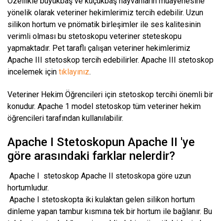
Özellikle büyükbaş ve küçükbaş hayvanların muayenesine
yönelik olarak veteriner hekimlerimiz tercih edebilir. Uzun
silikon hortum ve pnömatik birleşimler ile ses kalitesinin
verimli olması bu stetoskopu veteriner steteskopu
yapmaktadır. Pet taraflı çalışan veteriner hekimlerimiz
Apache III stetoskop tercih edebilirler. Apache III stetoskop
incelemek için
tıklayınız
.
Veteriner Hekim Öğrencileri için stetoskop tercihi önemli bir
konudur. Apache 1 model stetoskop tüm veteriner hekim
öğrencileri tarafından kullanılabilir.
Apache I Stetoskopun Apache II 'ye
göre arasındaki farklar nelerdir?
Apache I stetoskop Apache II stetoskopa göre uzun
hortumludur.
Apache I stetoskopta iki kulaktan gelen silikon hortum
dinleme yapan tambur kısmına tek bir hortum ile bağlanır. Bu