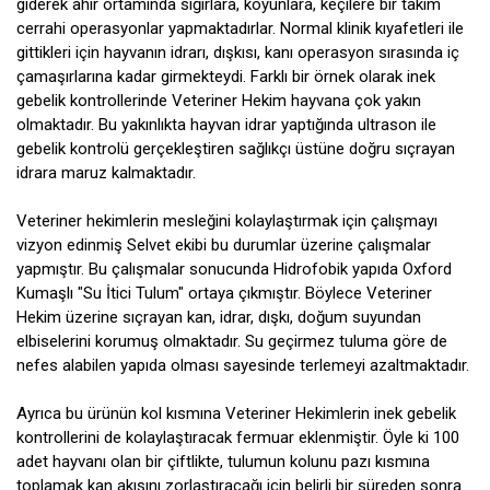
giderek ahır ortamında sığırlara, koyunlara, keçilere bir takım
cerrahi operasyonlar yapmaktadırlar. Normal klinik kıyafetleri ile
gittikleri için hayvanın idrarı, dışkısı, kanı operasyon sırasında iç
çamaşırlarına kadar girmekteydi. Farklı bir örnek olarak inek
gebelik kontrollerinde Veteriner Hekim hayvana çok yakın
olmaktadır. Bu yakınlıkta hayvan idrar yaptığında ultrason ile
gebelik kontrolü gerçekleştiren sağlıkçı üstüne doğru sıçrayan
idrara maruz kalmaktadır.
Veteriner hekimlerin mesleğini kolaylaştırmak için çalışmayı
vizyon edinmiş Selvet ekibi bu durumlar üzerine çalışmalar
yapmıştır. Bu çalışmalar sonucunda Hidrofobik yapıda Oxford
Kumaşlı "Su İtici Tulum" ortaya çıkmıştır. Böylece Veteriner
Hekim üzerine sıçrayan kan, idrar, dışkı, doğum suyundan
elbiselerini korumuş olmaktadır. Su geçirmez tuluma göre de
nefes alabilen yapıda olması sayesinde terlemeyi azaltmaktadır.
Ayrıca bu ürünün kol kısmına Veteriner Hekimlerin inek gebelik
kontrollerini de kolaylaştıracak fermuar eklenmiştir. Öyle ki 100
adet hayvanı olan bir çiftlikte, tulumun kolunu pazı kısmına
toplamak kan akışını zorlaştıracağı için belirli bir süreden sonra