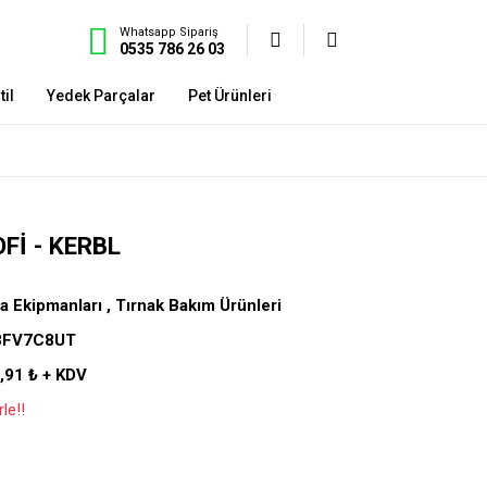
Whatsapp Sipariş
0535 786 26 03
il
Yedek Parçalar
Pet Ürünleri
FI - KERBL
a Ekipmanları
,
Tırnak Bakım Ürünleri
8FV7C8UT
,91 ₺ + KDV
le!!