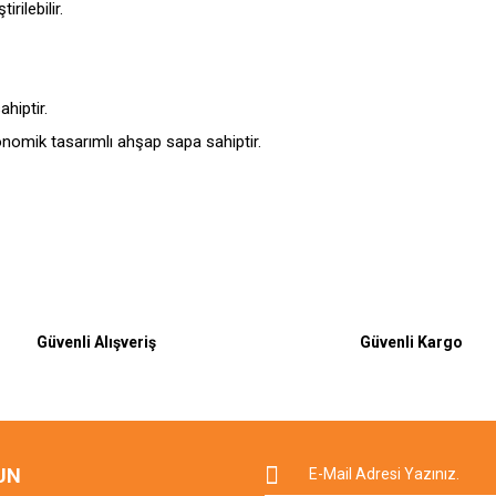
rilebilir.
ahiptir.
gonomik tasarımlı ahşap sapa sahiptir.
Bu ürüne ilk yorumu siz yapın!
Güvenli Alışveriş
Güvenli Kargo
Yorum Yaz
UN