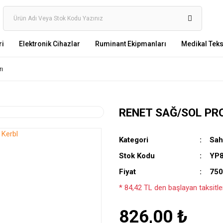
ri
Elektronik Cihazlar
Ruminant Ekipmanları
Medikal Tekst
rı
RENET SAĞ/SOL PRO
Kategori
Sah
Stok Kodu
YP
Fiyat
750
* 84,42 TL den başlayan taksitler
826,00 ₺