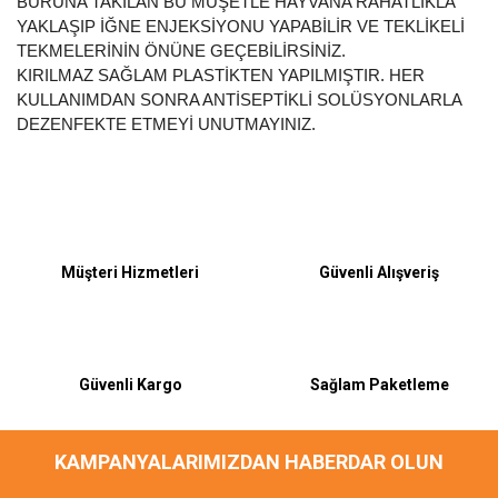
BURUNA TAKILAN BU MUŞETLE HAYVANA RAHATLIKLA
YAKLAŞIP İĞNE ENJEKSİYONU YAPABİLİR VE TEKLİKELİ
TEKMELERİNİN ÖNÜNE GEÇEBİLİRSİNİZ.
KIRILMAZ SAĞLAM PLASTİKTEN YAPILMIŞTIR. HER
KULLANIMDAN SONRA ANTİSEPTİKLİ SOLÜSYONLARLA
DEZENFEKTE ETMEYİ UNUTMAYINIZ.
Muşet- doğum ipi-sargı bezi- enjektör
Müşteri Hizmetleri
Güvenli Alışveriş
iğne aldım
Ürünlerimi teslim aldım özenli kargo ve iletişiminiz güzel
paketlemeniz için çok teşekkür ediyorum sitenizi çevreme
tavsiye edeceğim
Güvenli Kargo
Sağlam Paketleme
Burak SAK | 11/12/2021
KAMPANYALARIMIZDAN HABERDAR OLUN
Yorum Yaz