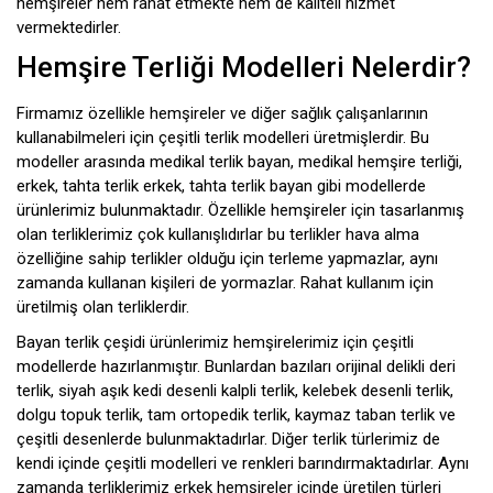
hemşireler hem rahat etmekte hem de kaliteli hizmet
vermektedirler.
Hemşire Terliği Modelleri Nelerdir?
Firmamız özellikle hemşireler ve diğer sağlık çalışanlarının
kullanabilmeleri için çeşitli terlik modelleri üretmişlerdir. Bu
modeller arasında medikal terlik bayan, medikal hemşire terliği,
erkek, tahta terlik erkek, tahta terlik bayan gibi modellerde
ürünlerimiz bulunmaktadır. Özellikle hemşireler için tasarlanmış
olan terliklerimiz çok kullanışlıdırlar bu terlikler hava alma
özelliğine sahip terlikler olduğu için terleme yapmazlar, aynı
zamanda kullanan kişileri de yormazlar. Rahat kullanım için
üretilmiş olan terliklerdir.
Bayan terlik çeşidi ürünlerimiz hemşirelerimiz için çeşitli
modellerde hazırlanmıştır. Bunlardan bazıları orijinal delikli deri
terlik, siyah aşık kedi desenli kalpli terlik, kelebek desenli terlik,
dolgu topuk terlik, tam ortopedik terlik, kaymaz taban terlik ve
çeşitli desenlerde bulunmaktadırlar. Diğer terlik türlerimiz de
kendi içinde çeşitli modelleri ve renkleri barındırmaktadırlar. Aynı
zamanda terliklerimiz erkek hemşireler içinde üretilen türleri