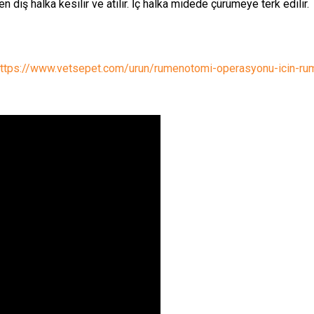
 dış halka kesilir ve atılır. İç halka midede çürümeye terk edilir.
ttps://www.vetsepet.com/urun/rumenotomi-operasyonu-icin-r