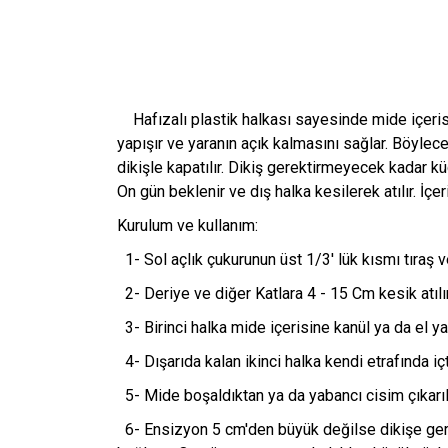
Hafızalı plastik halkası sayesinde mide içeris
yapışır ve yaranın açık kalmasını sağlar. Böylec
dikişle kapatılır. Dikiş gerektirmeyecek kadar k
On gün beklenir ve dış halka kesilerek atılır. İçe
Kurulum ve kullanım:
1- Sol açlık çukurunun üst 1/3' lük kısmı tıraş v
2- Deriye ve diğer Katlara 4 - 15 Cm kesik atılır
3- Birinci halka mide içerisine kanül ya da el ya
4- Dışarıda kalan ikinci halka kendi etrafında iç
5- Mide boşaldıktan ya da yabancı cisim çıkarıld
6- Ensizyon 5 cm'den büyük değilse dikişe gerek