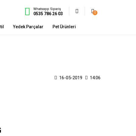
Whatsapp Sipariş
0
0535 786 26 03
il
Yedek Parçalar
Pet Ürünleri
16-05-2019
14:06
G