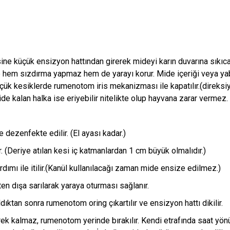
ine küçük ensizyon hattından girerek mideyi karın duvarına sıkıca 
e hem sızdırma yapmaz hem de yarayı korur. Mide içeriği veya yaban
üçük kesiklerde rumenotom iris mekanizması ile kapatılır.(direksiyo
ride kalan halka ise eriyebilir nitelikte olup hayvana zarar vermez.
e dezenfekte edilir. (El ayası kadar.)
. (Deriye atılan kesi iç katmanlardan 1 cm büyük olmalıdır.)
rdımı ile itilir.(Kanül kullanılacağı zaman mide ensize edilmez.)
ten dışa sarılarak yaraya oturması sağlanır.
ıktan sonra rumenotom oring çıkartılır ve ensizyon hattı dikilir.
 kalmaz, rumenotom yerinde bırakılır. Kendi etrafında saat yönün